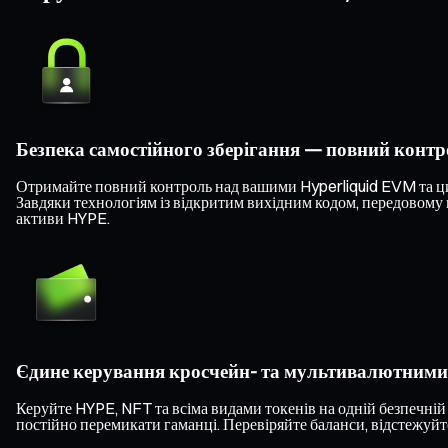
Безпека самостійного зберігання — повний конт
Отримайте повний контроль над вашими Hyperliquid EVM та ци
Завдяки технологіям із відкритим вихідним кодом, передовому 
активи HYPE.
Єдине керування кросчейн- та мультивалютним
Керуйте HYPE, NFT та всіма видами токенів на одній безпечній
постійно перемикати гаманці. Перевіряйте баланси, відстежуйте