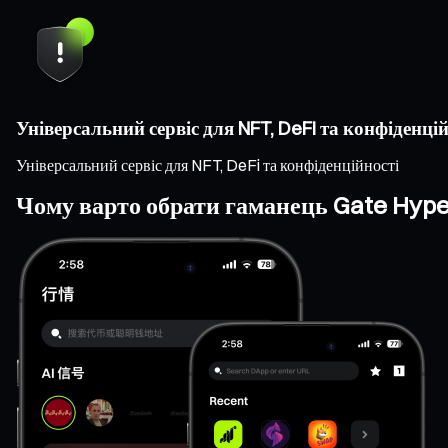
Універсальний сервіс для NFT, DeFi та конфіденцій
Універсальний сервіс для NFT, DeFi та конфіденційності
Чому варто обрати гаманець Gate Hype