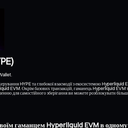
YPE)
allet.
ерування HYPE та глибокої взаємодії з екосистемою Hyperliquid E
liquid EVM. Окрім базових транзакцій, гаманець Hyperliquid EVM 
енню для самостійного зберігання ви можете розблокувати більше
воїм гаманцем Hyperliquid EVM в одному