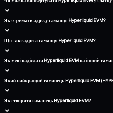
Чи можна конвертувати Hyperliquid EVM у фіатну
Як отримати адресу гаманця Hyperliquid EVM?
Що таке адреса гаманця Hyperliquid EVM?
Як мені надіслати Hyperliquid EVM на інший гама
Який найкращий гаманець Hyperliquid EVM (HYPE
Як створити гаманець Hyperliquid EVM?