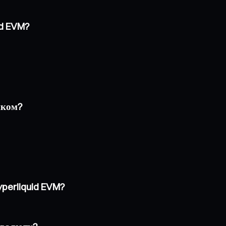
id EVM?
нком?
yperliquid EVM?