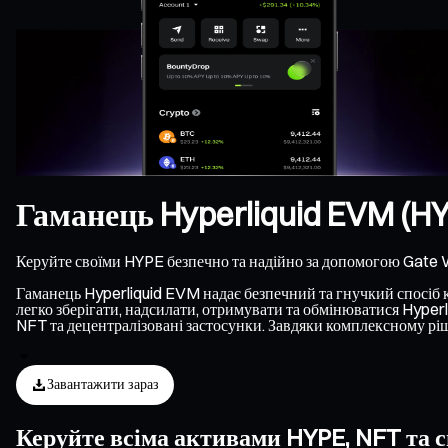
Гаманець Hyperliquid EVM (H
Керуйте своїми HYPE безпечно та надійно за допомогою Gate W
Гаманець Hyperliquid EVM надає безпечний та гнучкий спосіб к
легко зберігати, надсилати, отримувати та обмінюватися Hyper
NFT та децентралізовані застосунки. Завдяки комплексному ріш
Завантажити зараз
Керуйте всіма активами HYPE, NFT та с