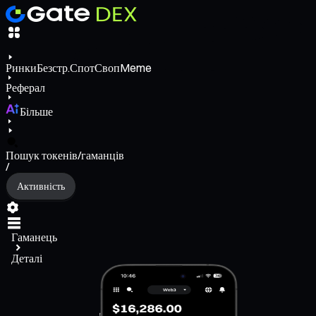
Ринки
Безстр.
Спот
Своп
Meme
Реферал
Більше
Пошук токенів/гаманців
/
Активність
Гаманець
Деталі