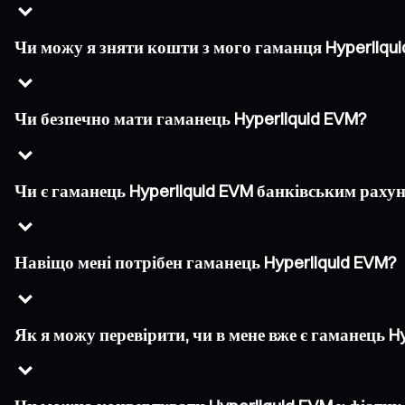
Чи можу я зняти кошти з мого гаманця Hyperliqu
Чи безпечно мати гаманець Hyperliquid EVM?
Чи є гаманець Hyperliquid EVM банківським раху
Навіщо мені потрібен гаманець Hyperliquid EVM?
Як я можу перевірити, чи в мене вже є гаманець H