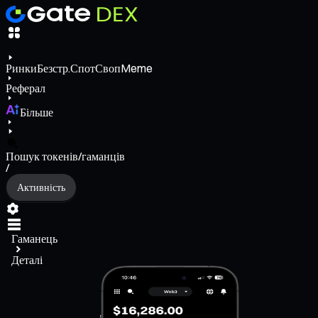
Ринки
Безстр.
Спот
Своп
Meme
Реферал
Більше
Пошук токенів/гаманців
/
Активність
Гаманець
Деталі