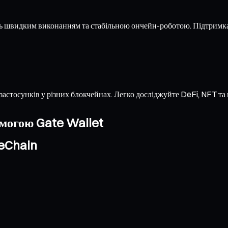
ь швидким виконанням та стабільною ончейн-роботою. Підтримка
застосунків у різних блокчейнах. Легко досліджуйте DeFi, NFT т
омогою Gate Wallet
eChain