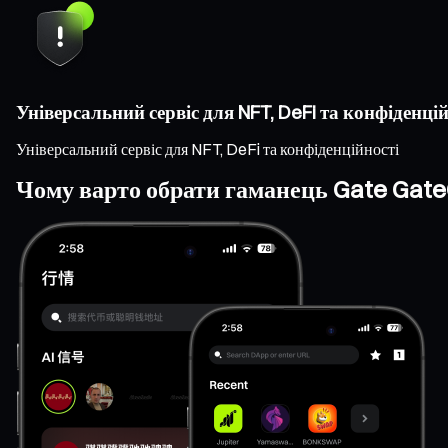
Універсальний сервіс для NFT, DeFi та конфіденцій
Універсальний сервіс для NFT, DeFi та конфіденційності
Чому варто обрати гаманець Gate Gat