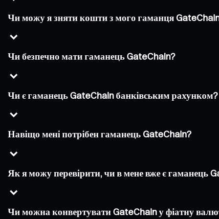
Чи можу я зняти кошти з мого гаманця GateChai
Чи безпечно мати гаманець GateChain?
Чи є гаманець GateChain банківським рахунком?
Навіщо мені потрібен гаманець GateChain?
Як я можу перевірити, чи в мене вже є гаманець 
Чи можна конвертувати GateChain у фіатну валю