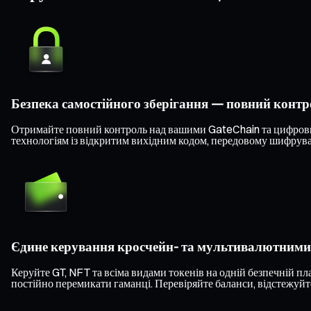
Безпека самостійного зберігання — повний конт
Отримайте повний контроль над вашими GateChain та цифровим
технологіям із відкритим вихідним кодом, передовому шифруван
Єдине керування кросчейн- та мультивалютним
Керуйте GT, NFT та всіма видами токенів на одній безпечній п
постійно перемикати гаманці. Перевіряйте баланси, відстежуйте