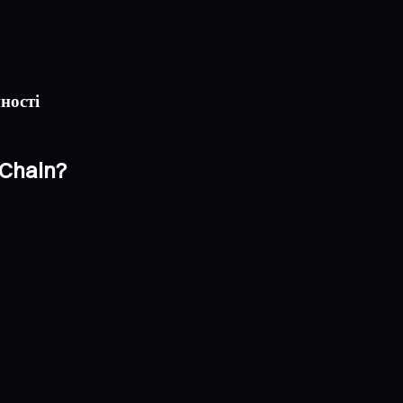
ності
eChain?