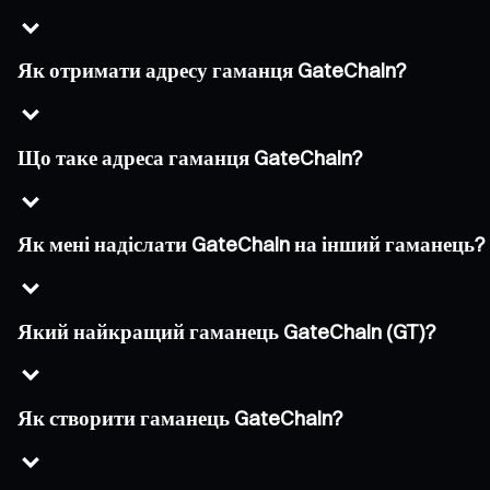
Як отримати адресу гаманця GateChain?
Що таке адреса гаманця GateChain?
Як мені надіслати GateChain на інший гаманець?
Який найкращий гаманець GateChain (GT)?
Як створити гаманець GateChain?