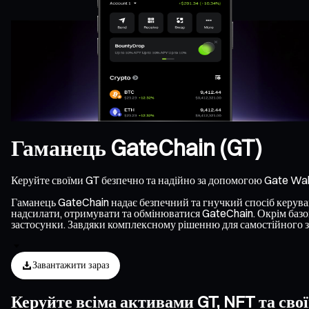
Гаманець GateChain (GT)
Керуйте своїми GT безпечно та надійно за допомогою Gate Wal
Гаманець GateChain надає безпечний та гнучкий спосіб керуванн
надсилати, отримувати та обмінюватися GateChain. Окрім базов
застосунки. Завдяки комплексному рішенню для самостійного з
Завантажити зараз
Керуйте всіма активами GT, NFT та сво