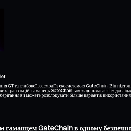
let.
я GT та глибокої взаємодії з екосистемою GateChain. Він підтриму
их транзакцій, гаманець GateChain також допомагає вам досліджу
берігання ви можете розблокувати більше варіантів використання
їм гаманцем GateChain в одному безпечн