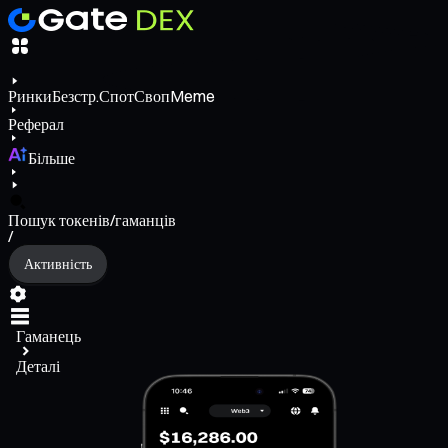
Ринки
Безстр.
Спот
Своп
Meme
Реферал
Більше
Пошук токенів/гаманців
/
Активність
Гаманець
Деталі