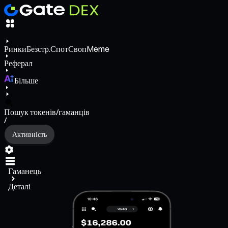
Ринки
Безстр.
Спот
Своп
Meme
Реферал
Більше
Пошук токенів/гаманців
/
Активність
Гаманець
Деталі