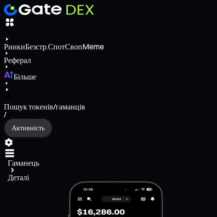
Ринки
Безстр.
Спот
Своп
Meme
Реферал
Більше
Пошук токенів/гаманців
/
Активність
Гаманець
Деталі