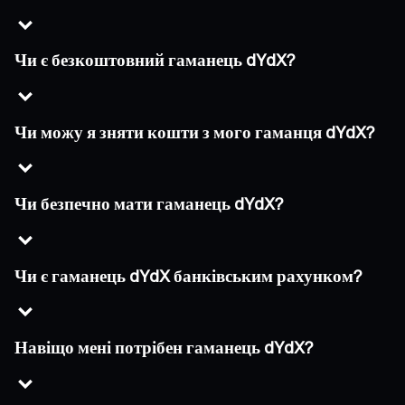
Чи є безкоштовний гаманець dYdX?
Чи можу я зняти кошти з мого гаманця dYdX?
Чи безпечно мати гаманець dYdX?
Чи є гаманець dYdX банківським рахунком?
Навіщо мені потрібен гаманець dYdX?