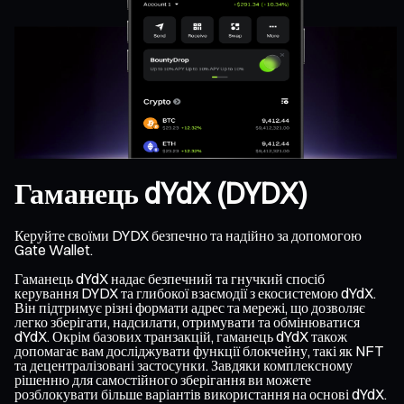
Гаманець dYdX (DYDX)
Керуйте своїми DYDX безпечно та надійно за допомогою
Gate Wallet.
Гаманець dYdX надає безпечний та гнучкий спосіб
керування DYDX та глибокої взаємодії з екосистемою dYdX.
Він підтримує різні формати адрес та мережі, що дозволяє
легко зберігати, надсилати, отримувати та обмінюватися
dYdX. Окрім базових транзакцій, гаманець dYdX також
допомагає вам досліджувати функції блокчейну, такі як NFT
та децентралізовані застосунки. Завдяки комплексному
рішенню для самостійного зберігання ви можете
розблокувати більше варіантів використання на основі dYdX.