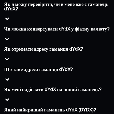
Як я можу перевірити, чи в мене вже є гаманець
dYdX?
Чи можна конвертувати dYdX у фіатну валюту?
Як отримати адресу гаманця dYdX?
Що таке адреса гаманця dYdX?
Як мені надіслати dYdX на інший гаманець?
Який найкращий гаманець dYdX (DYDX)?