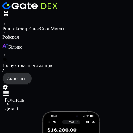
Ринки
Безстр.
Спот
Своп
Meme
Реферал
Більше
Пошук токенів/гаманців
/
Активність
Гаманець
Деталі