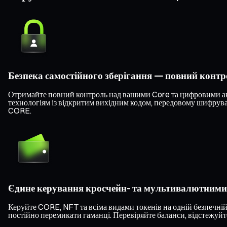
Безпека самостійного зберігання — повний конт
Отримайте повний контроль над вашими Core та цифровими акт
технологіям із відкритим вихідним кодом, передовому шифруван
CORE.
Єдине керування кросчейн- та мультивалютним
Керуйте CORE, NFT та всіма видами токенів на одній безпечній
постійно перемикати гаманці. Перевіряйте баланси, відстежуйте