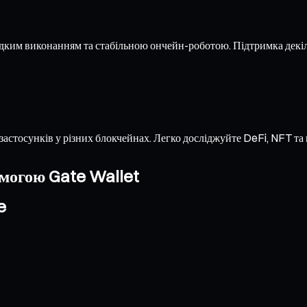
дким виконанням та стабільною ончейн-роботою. Підтримка декі
застосунків у різних блокчейнах. Легко досліджуйте DeFi, NFT т
омогою Gate Wallet
e