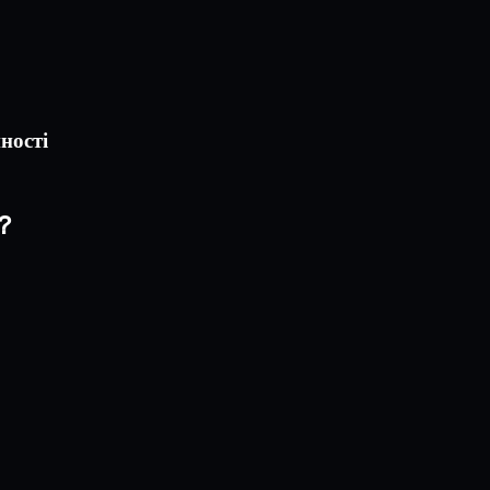
ності
?