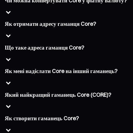
Чи можна конвертувати Core у фіатну валюту?
Як отримати адресу гаманця Core?
Що таке адреса гаманця Core?
Як мені надіслати Core на інший гаманець?
Який найкращий гаманець Core (CORE)?
Як створити гаманець Core?