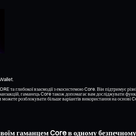
Wallet.
E та глибокої взаємодії з екосистемою Core. Він підтримує різні 
анзакцій, гаманець Core також допомагає вам досліджувати функці
 можете розблокувати більше варіантів використання на основі C
воїм гаманцем Core в одному безпечному