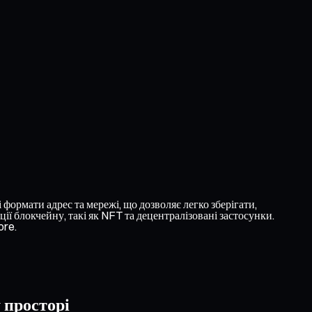
формати адрес та мережі, що дозволяє легко зберігати,
ї блокчейну, такі як NFT та децентралізовані застосунки.
ore.
 просторі