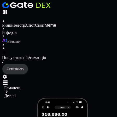
Ринки
Безстр.
Спот
Своп
Meme
Реферал
Більше
Пошук токенів/гаманців
/
Активність
Гаманець
Деталі