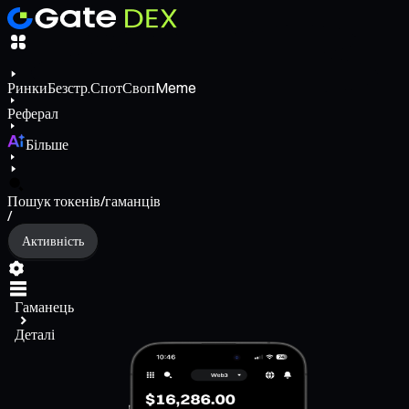
Ринки
Безстр.
Спот
Своп
Meme
Реферал
Більше
Пошук токенів/гаманців
/
Активність
Гаманець
Деталі