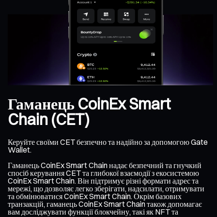
Гаманець CoinEx Smart
Chain (CET)
Керуйте своїми CET безпечно та надійно за допомогою Gate
Wallet.
Гаманець CoinEx Smart Chain надає безпечний та гнучкий
спосіб керування CET та глибокої взаємодії з екосистемою
CoinEx Smart Chain. Він підтримує різні формати адрес та
мережі, що дозволяє легко зберігати, надсилати, отримувати
та обмінюватися CoinEx Smart Chain. Окрім базових
транзакцій, гаманець CoinEx Smart Chain також допомагає
вам досліджувати функції блокчейну, такі як NFT та