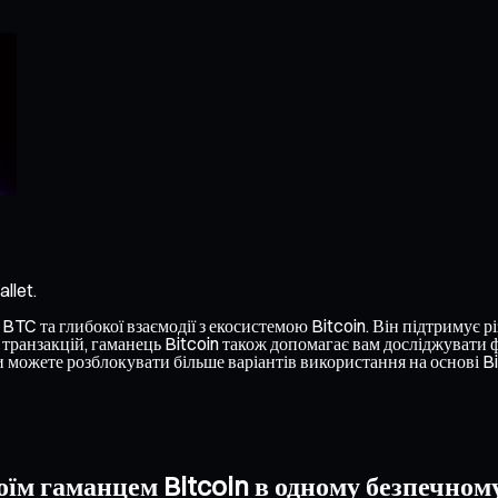
llet.
TC та глибокої взаємодії з екосистемою Bitcoin. Він підтримує різ
транзакцій, гаманець Bitcoin також допомагає вам досліджувати фу
можете розблокувати більше варіантів використання на основі Bi
оїм гаманцем Bitcoin в одному безпечном