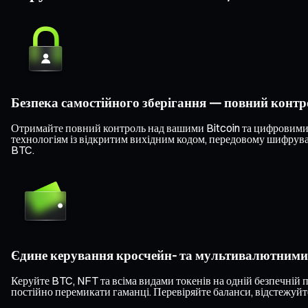
Безпека самостійного зберігання — повний конт
Отримайте повний контроль над вашими Bitcoin та цифровими а
технологіям із відкритим вихідним кодом, передовому шифруван
BTC.
Єдине керування кросчейн- та мультивалютним
Керуйте BTC, NFT та всіма видами токенів на одній безпечній 
постійно перемикати гаманці. Перевіряйте баланси, відстежуйте