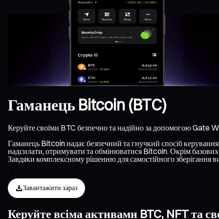
Гаманець Bitcoin (BTC)
Керуйте своїми BTC безпечно та надійно за допомогою Gate Wa
Гаманець Bitcoin надає безпечний та гнучкий спосіб керування B
надсилати, отримувати та обмінюватися Bitcoin. Окрім базових 
Завдяки комплексному рішенню для самостійного зберігання ви 
Завантажити зараз
Керуйте всіма активами BTC, NFT та св