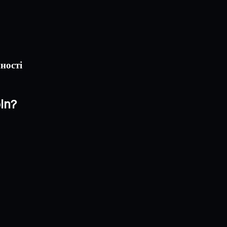
ності
in?