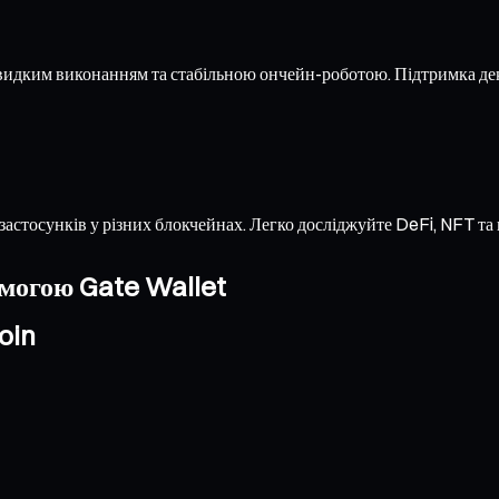
швидким виконанням та стабільною ончейн-роботою. Підтримка де
застосунків у різних блокчейнах. Легко досліджуйте DeFi, NFT т
омогою Gate Wallet
oin