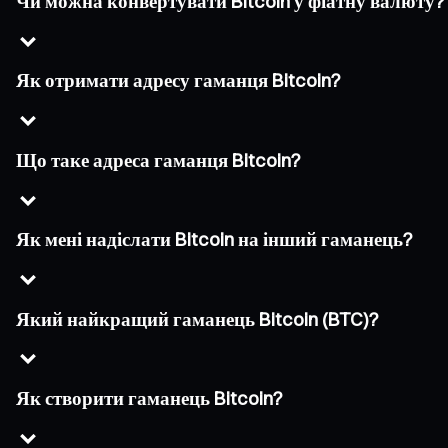
Чи можна конвертувати Bitcoin у фіатну валюту?
Як отримати адресу гаманця Bitcoin?
Що таке адреса гаманця Bitcoin?
Як мені надіслати Bitcoin на інший гаманець?
Який найкращий гаманець Bitcoin (BTC)?
Як створити гаманець Bitcoin?