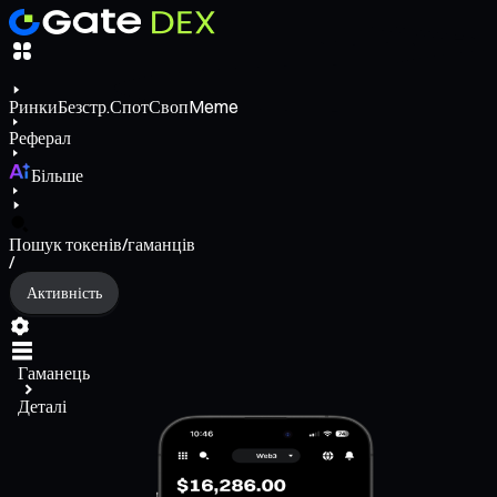
Ринки
Безстр.
Спот
Своп
Meme
Реферал
Більше
Пошук токенів/гаманців
/
Активність
Гаманець
Деталі