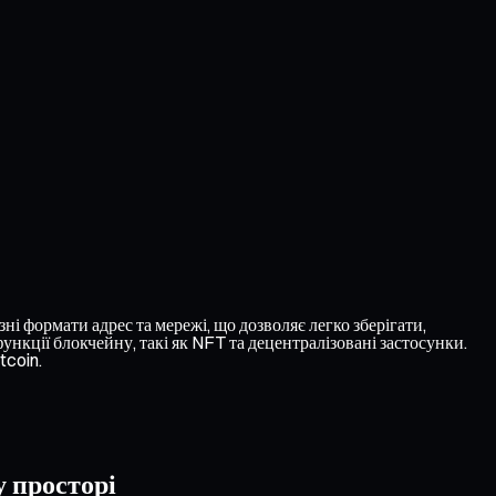
ні формати адрес та мережі, що дозволяє легко зберігати,
нкції блокчейну, такі як NFT та децентралізовані застосунки.
tcoin.
у просторі