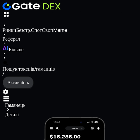
Ринки
Безстр.
Спот
Своп
Meme
Реферал
Більше
Пошук токенів/гаманців
/
Активність
Гаманець
Деталі