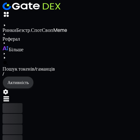
Ринки
Безстр.
Спот
Своп
Meme
Реферал
Більше
Пошук токенів/гаманців
/
Активність