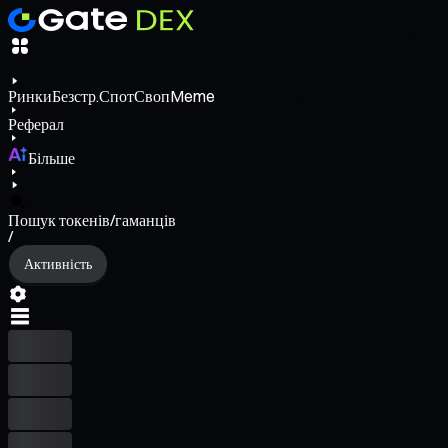
Ринки
Безстр.
Спот
Своп
Meme
Реферал
Більше
Пошук токенів/гаманців
/
Активність