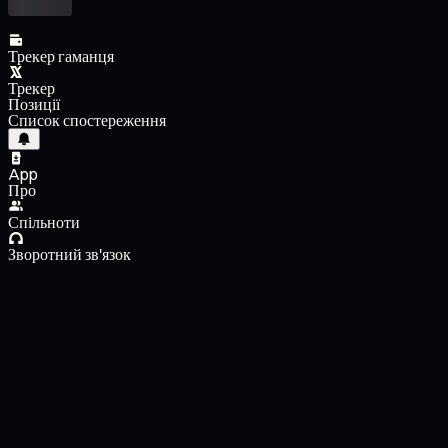
Трекер гаманця
Трекер
Позиції
Список спостереження
App
Про
Спільноти
Зворотний зв'язок