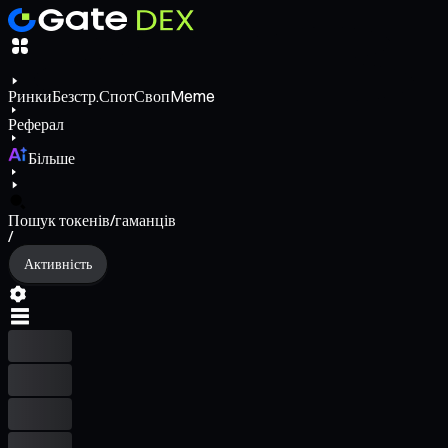
Ринки
Безстр.
Спот
Своп
Meme
Реферал
Більше
Пошук токенів/гаманців
/
Активність