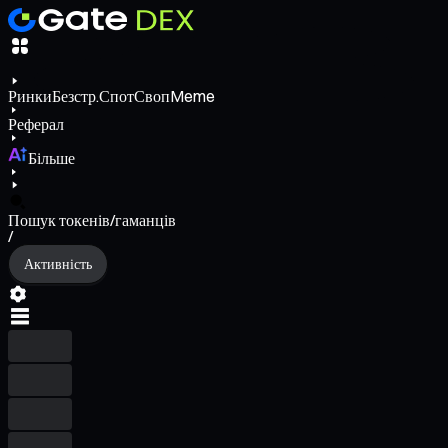
Ринки
Безстр.
Спот
Своп
Meme
Реферал
Більше
Пошук токенів/гаманців
/
Активність