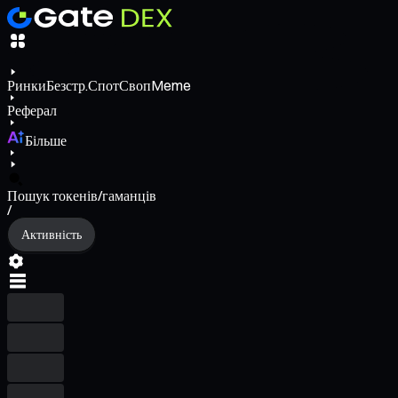
Ринки
Безстр.
Спот
Своп
Meme
Реферал
Більше
Пошук токенів/гаманців
/
Активність