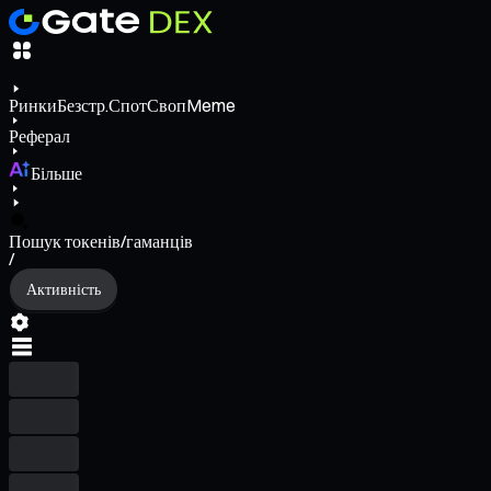
Ринки
Безстр.
Спот
Своп
Meme
Реферал
Більше
Пошук токенів/гаманців
/
Активність