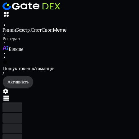
Ринки
Безстр.
Спот
Своп
Meme
Реферал
Більше
Пошук токенів/гаманців
/
Активність