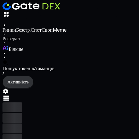
Ринки
Безстр.
Спот
Своп
Meme
Реферал
Більше
Пошук токенів/гаманців
/
Активність