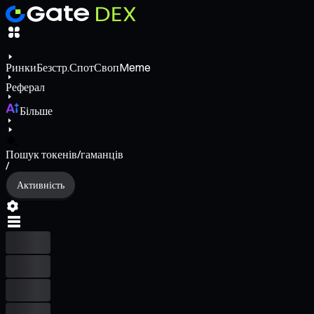
Ринки
Безстр.
Спот
Своп
Meme
Реферал
Більше
Пошук токенів/гаманців
/
Активність