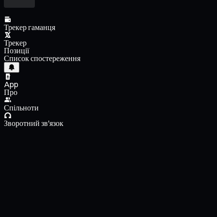
Трекер гаманця
Трекер
Позиції
Список спостереження
App
Про
Спільноти
Зворотний зв'язок