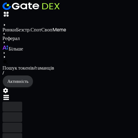
Ринки
Безстр.
Спот
Своп
Meme
Реферал
Більше
Пошук токенів/гаманців
/
Активність