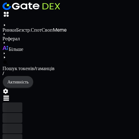
Ринки
Безстр.
Спот
Своп
Meme
Реферал
Більше
Пошук токенів/гаманців
/
Активність