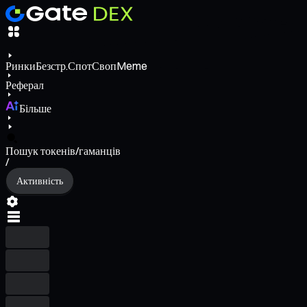
Ринки
Безстр.
Спот
Своп
Meme
Реферал
Більше
Пошук токенів/гаманців
/
Активність