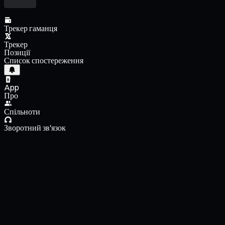
Трекер гаманця
Трекер
Позиції
Список спостереження
App
Про
Спільноти
Зворотний зв'язок