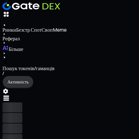
Ринки
Безстр.
Спот
Своп
Meme
Реферал
Більше
Пошук токенів/гаманців
/
Активність