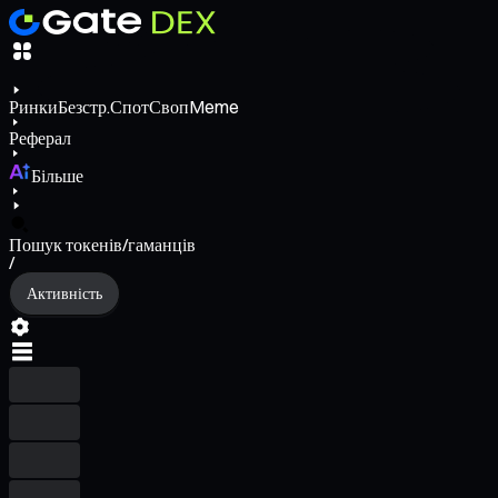
Ринки
Безстр.
Спот
Своп
Meme
Реферал
Більше
Пошук токенів/гаманців
/
Активність