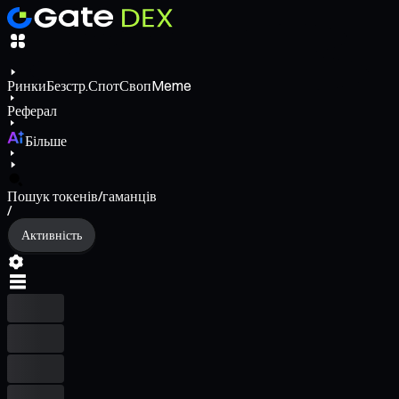
Ринки
Безстр.
Спот
Своп
Meme
Реферал
Більше
Пошук токенів/гаманців
/
Активність