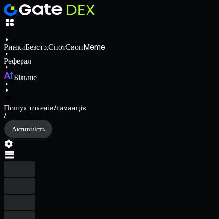
Ринки
Безстр.
Спот
Своп
Meme
Реферал
Більше
Пошук токенів/гаманців
/
Активність