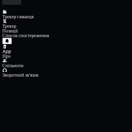
Трекер гаманця
Трекер
Позиції
Список спостереження
App
Про
Спільноти
Зворотний зв'язок