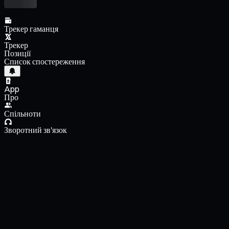
Трекер гаманця
Трекер
Позиції
Список спостереження
App
Про
Спільноти
Зворотний зв'язок