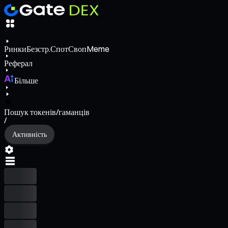
Ринки
Безстр.
Спот
Своп
Meme
Реферал
Більше
Пошук токенів/гаманців
/
Активність