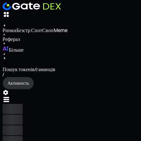
Ринки
Безстр.
Спот
Своп
Meme
Реферал
Більше
Пошук токенів/гаманців
/
Активність