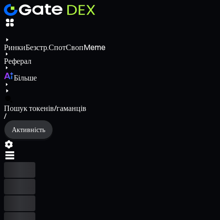
Ринки
Безстр.
Спот
Своп
Meme
Реферал
Більше
Пошук токенів/гаманців
/
Активність