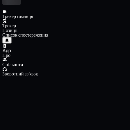
Трекер гаманця
Трекер
Позиції
Список спостереження
App
Про
Спільноти
Зворотний зв'язок