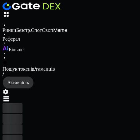
Ринки
Безстр.
Спот
Своп
Meme
Реферал
Більше
Пошук токенів/гаманців
/
Активність