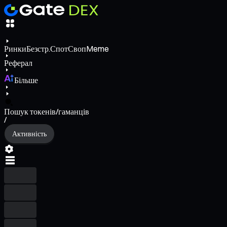
Ринки
Безстр.
Спот
Своп
Meme
Реферал
Більше
Пошук токенів/гаманців
/
Активність