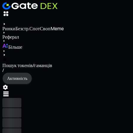
Ринки
Безстр.
Спот
Своп
Meme
Реферал
Більше
Пошук токенів/гаманців
/
Активність