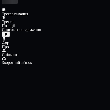
Трекер гаманця
Трекер
Позиції
Список спостереження
App
Про
Спільноти
Зворотний зв'язок