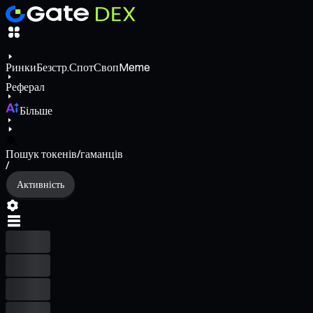
Ринки
Безстр.
Спот
Своп
Meme
Реферал
Більше
Пошук токенів/гаманців
/
Активність