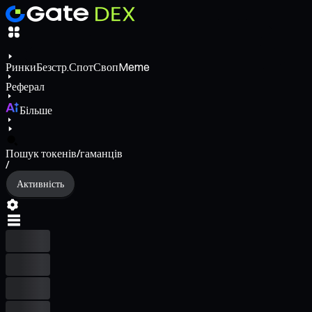
Ринки
Безстр.
Спот
Своп
Meme
Реферал
Більше
Пошук токенів/гаманців
/
Активність