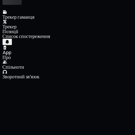
Трекер гаманця
Трекер
Позиції
Список спостереження
App
Про
Спільноти
Зворотний зв'язок