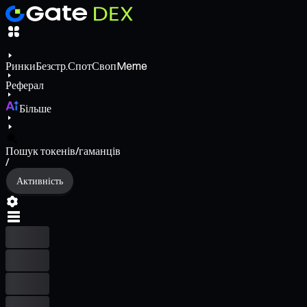
Ринки
Безстр.
Спот
Своп
Meme
Реферал
Більше
Пошук токенів/гаманців
/
Активність