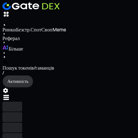
Ринки
Безстр.
Спот
Своп
Meme
Реферал
Більше
Пошук токенів/гаманців
/
Активність