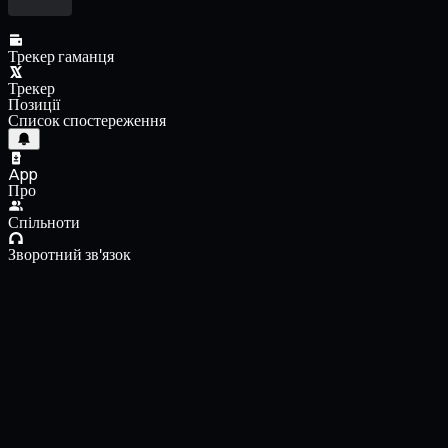
Трекер гаманця
Трекер
Позиції
Список спостереження
App
Про
Спільноти
Зворотний зв'язок