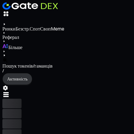
Ринки
Безстр.
Спот
Своп
Meme
Реферал
Більше
Пошук токенів/гаманців
/
Активність