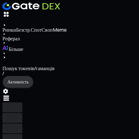
Ринки
Безстр.
Спот
Своп
Meme
Реферал
Більше
Пошук токенів/гаманців
/
Активність