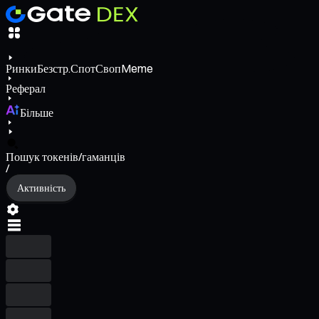
Ринки
Безстр.
Спот
Своп
Meme
Реферал
Більше
Пошук токенів/гаманців
/
Активність