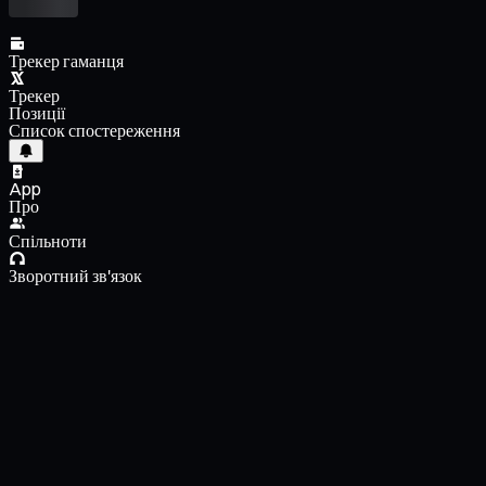
Трекер гаманця
Трекер
Позиції
Список спостереження
App
Про
Спільноти
Зворотний зв'язок