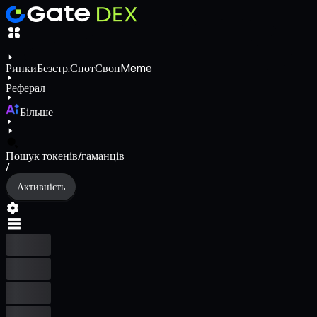
Ринки
Безстр.
Спот
Своп
Meme
Реферал
Більше
Пошук токенів/гаманців
/
Активність