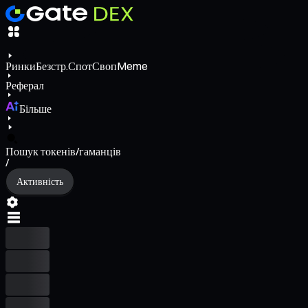
Ринки
Безстр.
Спот
Своп
Meme
Реферал
Більше
Пошук токенів/гаманців
/
Активність