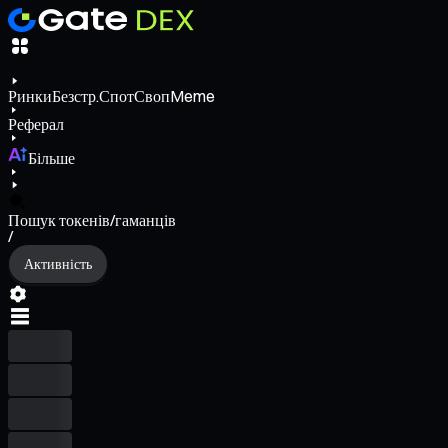
Ринки
Безстр.
Спот
Своп
Meme
Реферал
Більше
Пошук токенів/гаманців
/
Активність