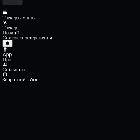
Трекер гаманця
Трекер
Позиції
Список спостереження
App
Про
Спільноти
Зворотний зв'язок