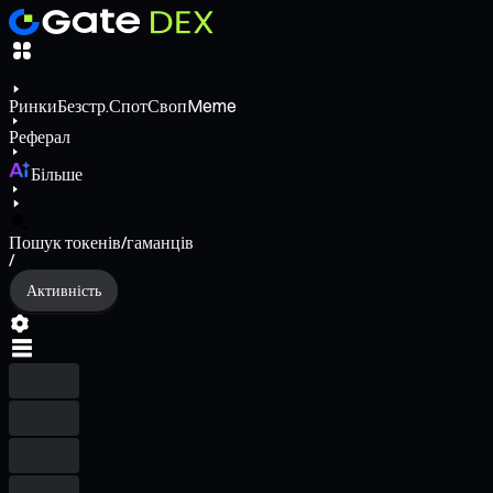
Ринки
Безстр.
Спот
Своп
Meme
Реферал
Більше
Пошук токенів/гаманців
/
Активність