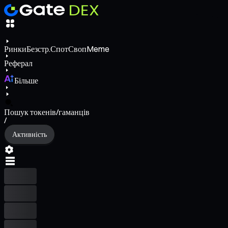
Ринки
Безстр.
Спот
Своп
Meme
Реферал
Більше
Пошук токенів/гаманців
/
Активність