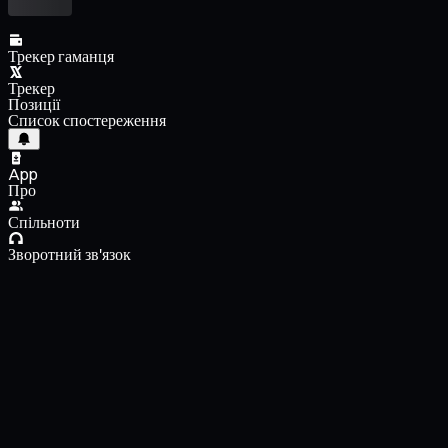
Трекер гаманця
Трекер
Позиції
Список спостереження
App
Про
Спільноти
Зворотний зв'язок