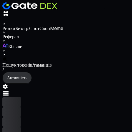
Ринки
Безстр.
Спот
Своп
Meme
Реферал
Більше
Пошук токенів/гаманців
/
Активність