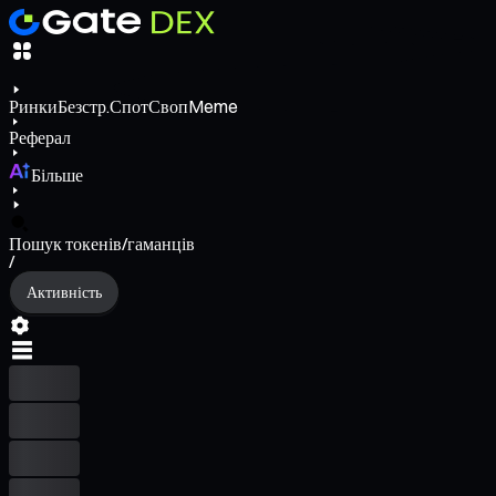
Ринки
Безстр.
Спот
Своп
Meme
Реферал
Більше
Пошук токенів/гаманців
/
Активність