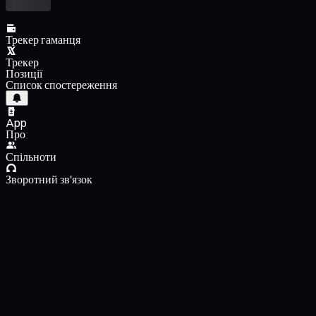
Трекер гаманця
Трекер
Позиції
Список спостереження
App
Про
Спільноти
Зворотний зв'язок