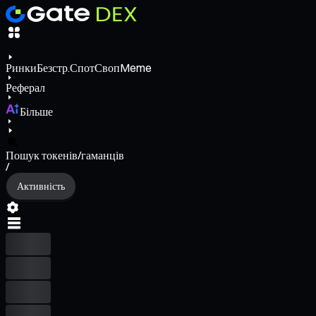
Ринки
Безстр.
Спот
Своп
Meme
Реферал
Більше
Пошук токенів/гаманців
/
Активність