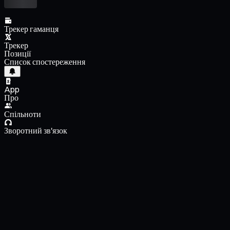
Трекер гаманця
Трекер
Позиції
Список спостереження
App
Про
Спільноти
Зворотний зв'язок