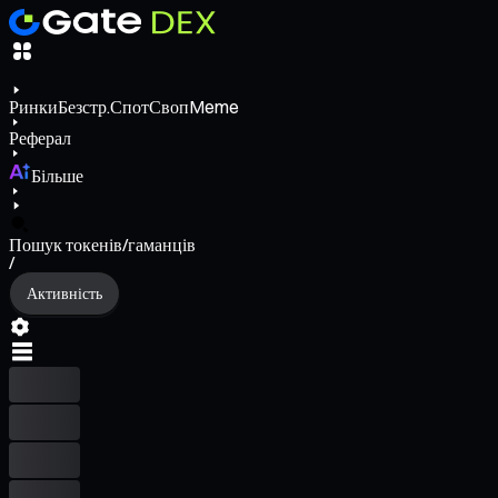
Ринки
Безстр.
Спот
Своп
Meme
Реферал
Більше
Пошук токенів/гаманців
/
Активність