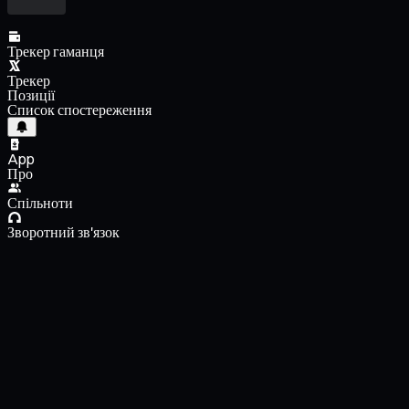
Трекер гаманця
Трекер
Позиції
Список спостереження
App
Про
Спільноти
Зворотний зв'язок