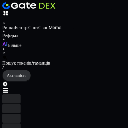
Ринки
Безстр.
Спот
Своп
Meme
Реферал
Більше
Пошук токенів/гаманців
/
Активність